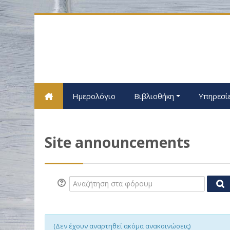
Μετάβαση στο κεντρικό περιεχόμενο
Ημερολόγιο
Βιβλιοθήκη
Υπηρεσί
Site announcements
Αναζήτηση στα φόρουμ
Αν
(Δεν έχουν αναρτηθεί ακόμα ανακοινώσεις)