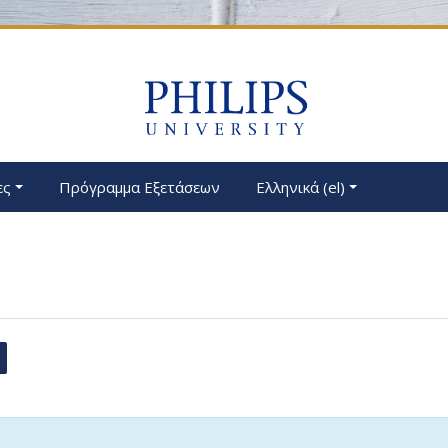
ες
Πρόγραμμα Εξετάσεων
Ελληνικά ‎(el)‎
αζήτηση στα φόρουμ